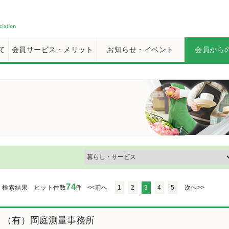
て
会員サービス・メリット
お知らせ・イベント
会員から
74
検索結果 ヒット件数
件
<<前へ
1
2
3
4
5
次へ>>
（有）岡庭測量事務所