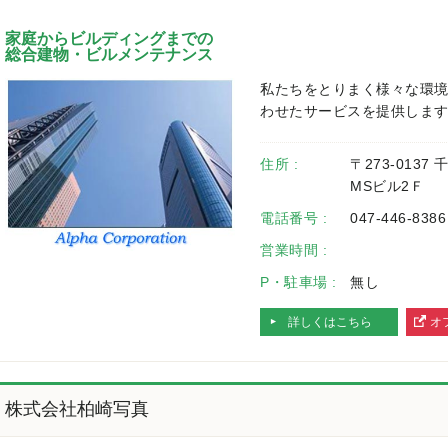
家庭からビルディングまでの
総合建物・ビルメンテナンス
私たちをとりまく様々な環
わせたサービスを提供しま
住所 :
〒273-0137
MSビル2Ｆ
電話番号 :
047-446-8386
営業時間 :
P・駐車場 :
無し
詳しくはこちら
オ
へ
株式会社柏崎写真