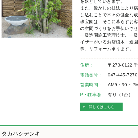
を落としていきます。
また、透かしの技法により
し込むことで木々の健全な
珠宝園は、そこに暮らすお
の空間づくりをお手伝いさ
一級造園施工管理技士、一
イザーがいるお店植木・造
事、リフォーム承ります。
住所 :
〒273-0122
電話番号 :
047-445-7270
営業時間 :
AM9：30 ~ P
P・駐車場 :
有り（1台）
詳しくはこちら
タカハシデンキ