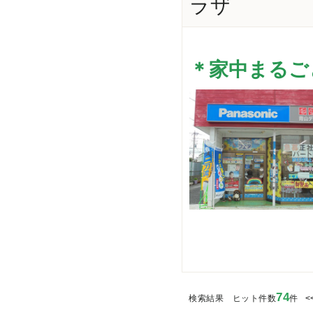
ラザ
＊家中まるご
74
検索結果 ヒット件数
件
<