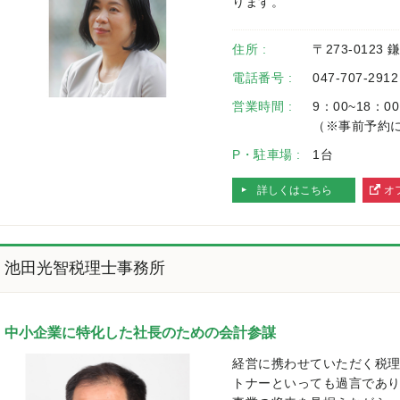
ります。
住所 :
〒273-0123 
電話番号 :
047-707-2912
営業時間 :
9：00~18：00
（※事前予約
P・駐車場 :
1台
詳しくはこちら
オ
へ
池田光智税理士事務所
中小企業に特化した社長のための会計参謀
経営に携わせていただく税
トナーといっても過言であ