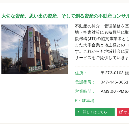
大切な資産、思い出の資産、そして創る資産の不動産コンサ
不動産の仲介・管理業務を
地・空家対策にも積極的に
援機構(JTI)の協賛事業者
また大手企業と地主様との
す。これからも地域社会に
サービスをご提供していき
住所 :
〒273-0103
電話番号 :
047-446-3851
営業時間 :
AM9:00~PM6:
P・駐車場 :
詳しくはこちら
オ
へ