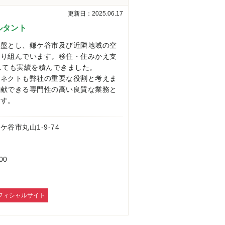
更新日：2025.06.17
ルタント
基盤とし、鎌ケ谷市及び近隣地域の空
取り組んでいます。移住・住みかえ支
としても実績を積んできました。
コネクトも弊社の重要な役割と考えま
貢献できる専門性の高い良質な業務と
ます。
 鎌ケ谷市丸山1-9-74
00
フィシャルサイト