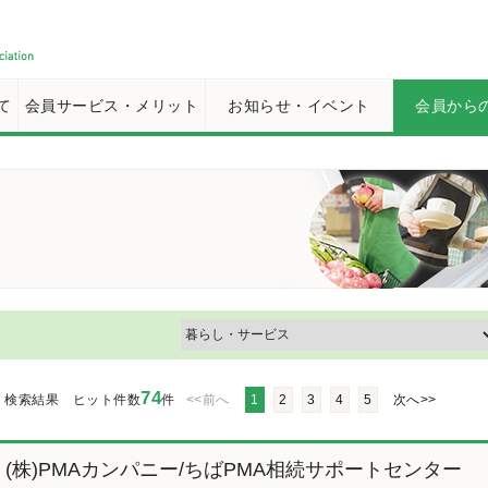
て
会員サービス・メリット
お知らせ・イベント
会員から
74
検索結果 ヒット件数
件
<<前へ
1
2
3
4
5
次へ>>
(株)PMAカンパニー/ちばPMA相続サポートセンター