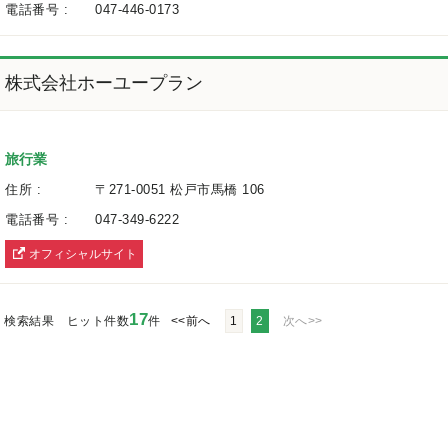
電話番号 :
047-446-0173
株式会社ホーユープラン
旅行業
住所 :
〒271-0051 松戸市馬橋 106
電話番号 :
047-349-6222
オフィシャルサイト
へ
17
検索結果 ヒット件数
件
<<前へ
1
2
次へ>>