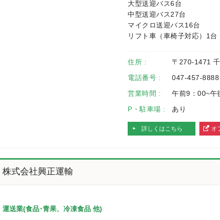
大型送迎バス6台
中型送迎バス27台
マイクロ送迎バス16台
リフト車（車椅子対応）1台
住所 :
〒270-1471
電話番号 :
047-457-8888
営業時間 :
午前9：00~午
P・駐車場 :
あり
詳しくはこちら
オ
へ
株式会社興正運輸
運送業(食品･青果、冷凍食品 他)