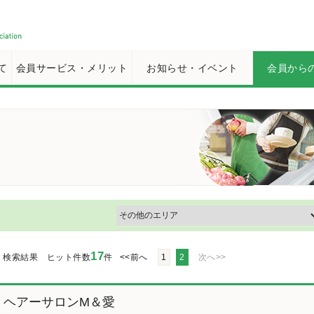
て
会員サービス・メリット
お知らせ・イベント
会員から
17
検索結果 ヒット件数
件
<<前へ
1
2
次へ>>
ヘアーサロンM＆愛