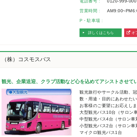
電話番号 :
0120-999-000
営業時間 :
AM9:00~PM6:
P・駐車場 :
詳しくはこちら
オ
へ
（株）コスモスバス
観光、企業送迎、クラブ活動など心を込めてアシストさせて
観光旅行やサークル活動、
数・用途・目的にあわせた
お客様のご要望にお応えし
大型観光バス10台（サロン
中型観光バス4台（サロン車
小型観光バス2台（サロン車
マイクロ観光バス1台