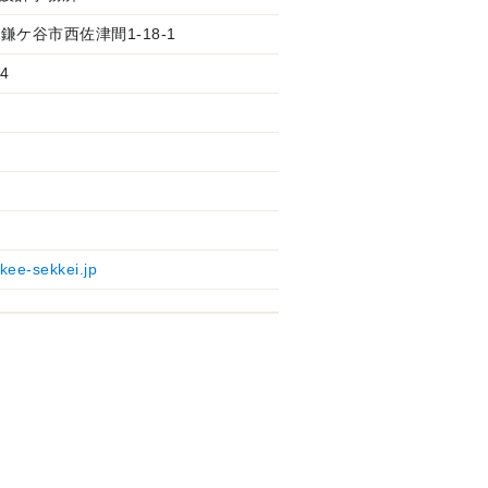
34 鎌ケ谷市西佐津間1-18-1
4
akee-sekkei.jp