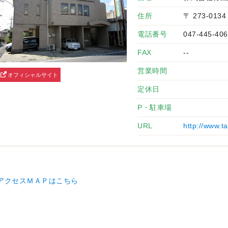
住所
〒 273-01
電話番号
047-445-406
FAX
--
営業時間
オフィシャルサイト
定休日
P・駐車場
URL
http://www.t
アクセスＭＡＰはこちら