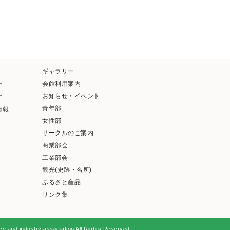
ギャラリー
会館利用案内
す
お知らせ・イベント
す
青年部
情報
女性部
サークルのご案内
商業部会
工業部会
観光(史跡・名所)
ふるさと産品
リンク集
and industry association All Rights Reserved.